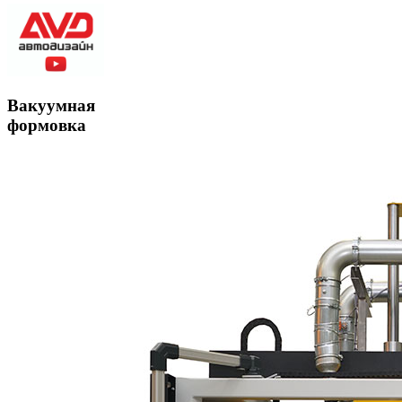
Вакуумная
формовка