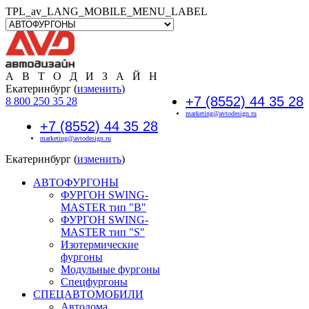
TPL_av_LANG_MOBILE_MENU_LABEL
А В Т О Д И З А Й Н
Екатеринбург (
изменить
)
+7 (8552) 44 35 28
8 800 250 35 28
marketing@avtodesign.ru
+7 (8552) 44 35 28
marketing@avtodesign.ru
Екатеринбург (
изменить
)
АВТОФУРГОНЫ
ФУРГОН SWING-
MASTER тип "B"
ФУРГОН SWING-
MASTER тип "S"
Изотермические
фургоны
Модульные фургоны
Спецфургоны
СПЕЦАВТОМОБИЛИ
Автодома