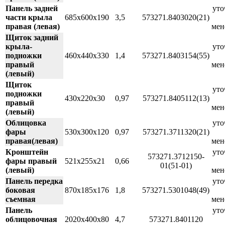
Панель задней
уто
части крыла
685х600х190
3,5
573271.8403020(21)
правая (левая)
мен
Щиток задний
крыла-
уто
подножки
460х440х330
1,4
573271.8403154(55)
правый
мен
(левый)
Щиток
уто
подножки
430х220х30
0,97
573271.8405112(13)
правый
мен
(левый)
Облицовка
уто
фары
530х300х120
0,97
573271.3711320(21)
правая(левая)
мен
Кронштейн
уто
573271.3712150-
фары правый
521х255х21
0,66
01(51-01)
(левый)
мен
Панель передка
уто
боковая
870х185х176
1,8
573271.5301048(49)
съемная
мен
Панель
уто
облицовочная
2020х400х80
4,7
573271.8401120