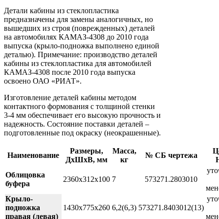
Детали кабины из стеклопластика
предназначены для замены аналогичных, но
вышедших из строя (поврежденных) деталей
на автомобилях КАМАЗ-4308 до 2010 года
выпуска (крыло-подножка выполнено единой
деталью). Примечание: производство деталей
кабины из стеклопластика для автомобилей
КАМАЗ-4308 после 2010 года выпуска
освоено ОАО «РИАТ».
Изготовление деталей кабины методом
контактного формования с толщиной стенки
3-4 мм обеспечивает его высокую прочность и
надежность. Состояние поставки деталей –
подготовленные под окраску (неокрашенные).
Размеры,
Масса,
Ц
Наименование
№ СБ чертежа
ДхШхВ, мм
кг
уто
Облицовка
2360х312х100
7
573271.2803010
буфера
мен
Крыло-
уто
подножка
1430х775х260
6,2(6,3)
573271.8403012(13)
правая (левая)
мен