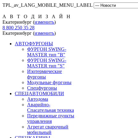
TPL_av_LANG_MOBILE_MENU_LABEL
А В Т О Д И З А Й Н
Екатеринбург (
изменить
)
8 800 250 35 28
Екатеринбург (
изменить
)
АВТОФУРГОНЫ
ФУРГОН SWING-
MASTER тип "B"
ФУРГОН SWING-
MASTER тип "S"
Изотермические
фургоны
Модульные фургоны
Спецфургоны
СПЕЦАВТОМОБИЛИ
Автодома
Аварийно-
Спасательная техника
Передвижные пункты
управления
Агрегат сварочный
мобильный
СПЕЦКАБИНЫ