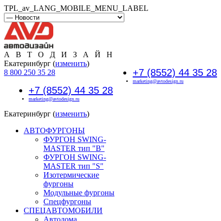
TPL_av_LANG_MOBILE_MENU_LABEL
А В Т О Д И З А Й Н
Екатеринбург (
изменить
)
+7 (8552) 44 35 28
8 800 250 35 28
marketing@avtodesign.ru
+7 (8552) 44 35 28
marketing@avtodesign.ru
Екатеринбург (
изменить
)
АВТОФУРГОНЫ
ФУРГОН SWING-
MASTER тип "B"
ФУРГОН SWING-
MASTER тип "S"
Изотермические
фургоны
Модульные фургоны
Спецфургоны
СПЕЦАВТОМОБИЛИ
Автодома